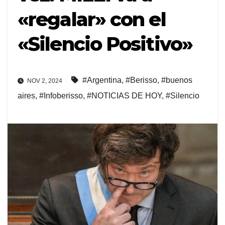
«regalar» con el
«Silencio Positivo»
#Argentina
,
#Berisso
,
#buenos
NOV 2, 2024
aires
,
#Infoberisso
,
#NOTICIAS DE HOY
,
#Silencio