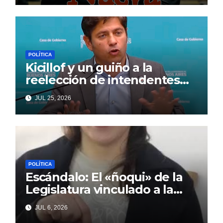
POLÍTICA
Kicillof y un guiño a la
reelección de intendentes
que Cagliardi espera ansioso
JUL 25, 2026
POLÍTICA
Escándalo: El «ñoqui» de la
Legislatura vinculado a la
concejal libertaria no quiere
JUL 6, 2026
soltar al «ESTADO»