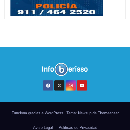
Funciona gracias a WordPress
|
Tema: Newsup de
Themeansar
Aviso Legal
Politicas de Privacidad