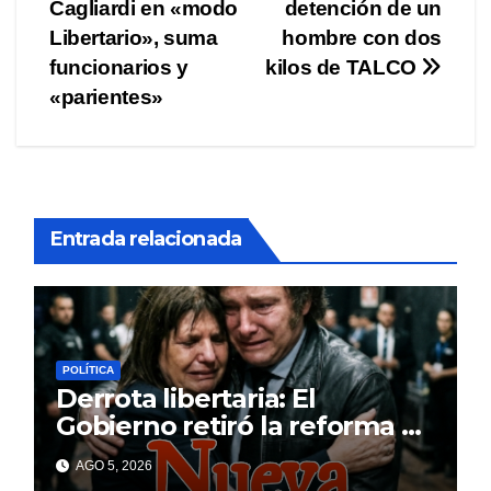
Cagliardi en «modo
detención de un
de
Libertario», suma
hombre con dos
entradas
funcionarios y
kilos de TALCO
«parientes»
Entrada relacionada
POLÍTICA
Derrota libertaria: El
Gobierno retiró la reforma a
la Ley de Tierras en el
AGO 5, 2026
Senado