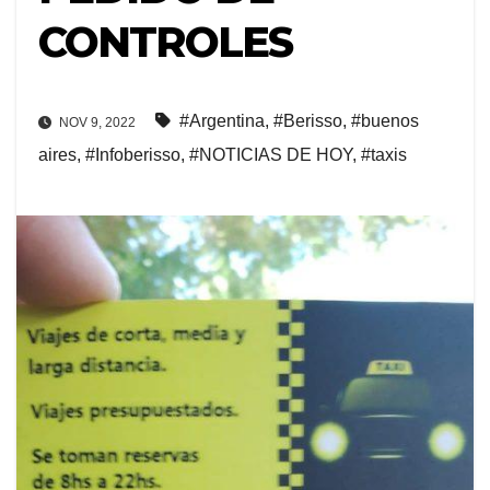
CONTROLES
#Argentina
,
#Berisso
,
#buenos
NOV 9, 2022
aires
,
#Infoberisso
,
#NOTICIAS DE HOY
,
#taxis