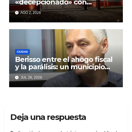
«decepcionado» con
Cagliardi y sus promesas
AGO 2, 2026
incumplidas
CIUDAD
Berisso entre el ahogo fiscal
y la parálisis: un municipio
acorralado por la falta de
JUL 26, 2026
gestión y el desencanto
vecino
Deja una respuesta