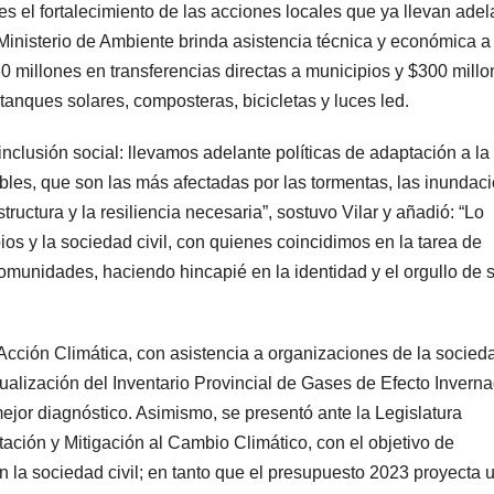
s el fortalecimiento de las acciones locales que ya llevan adel
 Ministerio de Ambiente brinda asistencia técnica y económica a
0 millones en transferencias directas a municipios y $300 mill
tanques solares, composteras, bicicletas y luces led.
nclusión social: llevamos adelante políticas de adaptación a la 
les, que son las más afectadas por las tormentas, las inundac
tructura y la resiliencia necesaria”, sostuvo Vilar y añadió: “Lo
os y la sociedad civil, con quienes coincidimos en la tarea de
comunidades, haciendo hincapié en la identidad y el orgullo de 
cción Climática, con asistencia a organizaciones de la socied
tualización del Inventario Provincial de Gases de Efecto Inverna
jor diagnóstico. Asimismo, se presentó ante la Legislatura
ación y Mitigación al Cambio Climático, con el objetivo de
on la sociedad civil; en tanto que el presupuesto 2023 proyecta 