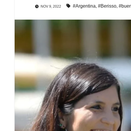
#Argentina
,
#Berisso
,
#buen
NOV 9, 2022