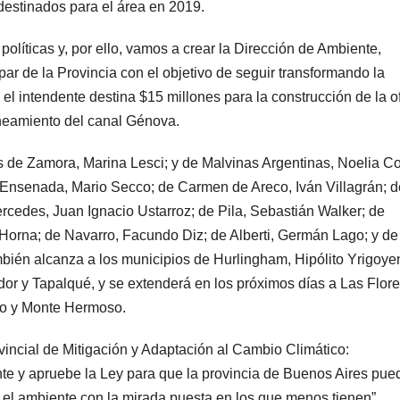
destinados para el área en 2019.
líticas y, por ello, vamos a crear la Dirección de Ambiente,
par de la Provincia con el objetivo de seguir transformando la
r el intendente destina $15 millones para la construcción de la o
aneamiento del canal Génova.
 de Zamora, Marina Lesci; y de Malvinas Argentinas, Noelia Co
e Ensenada, Mario Secco; de Carmen de Areco, Iván Villagrán; d
edes, Juan Ignacio Ustarroz; de Pila, Sebastián Walker; de
 Horna; de Navarro, Facundo Diz; de Alberti, Germán Lago; y de
bién alcanza a los municipios de Hurlingham, Hipólito Yrigoye
dor y Tapalqué, y se extenderá en los próximos días a Las Flore
lo y Monte Hermoso.
rovincial de Mitigación y Adaptación al Cambio Climático:
nte y apruebe la Ley para que la provincia de Buenos Aires pue
 el ambiente con la mirada puesta en los que menos tienen”.