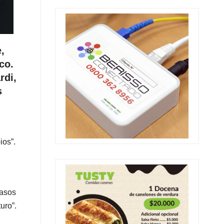
,
co.
rdi,
s
ios”.
pasos
uro”.