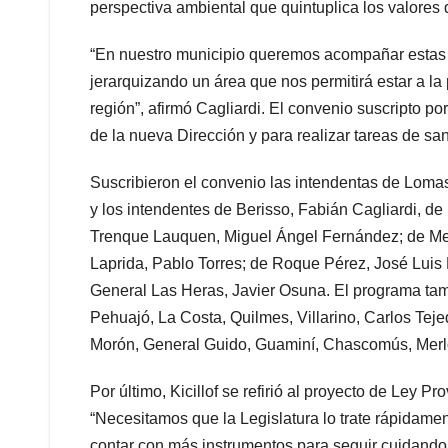
perspectiva ambiental que quintuplica los valores 
“En nuestro municipio queremos acompañar estas po
jerarquizando un área que nos permitirá estar a la 
región”, afirmó Cagliardi. El convenio suscripto po
de la nueva Dirección y para realizar tareas de s
Suscribieron el convenio las intendentas de Lomas
y los intendentes de Berisso, Fabián Cagliardi, d
Trenque Lauquen, Miguel Ángel Fernández; de Merc
Laprida, Pablo Torres; de Roque Pérez, José Luis
General Las Heras, Javier Osuna. El programa tam
Pehuajó, La Costa, Quilmes, Villarino, Carlos Teje
Morón, General Guido, Guaminí, Chascomús, Mer
Por último, Kicillof se refirió al proyecto de Ley P
“Necesitamos que la Legislatura lo trate rápidame
contar con más instrumentos para seguir cuidando