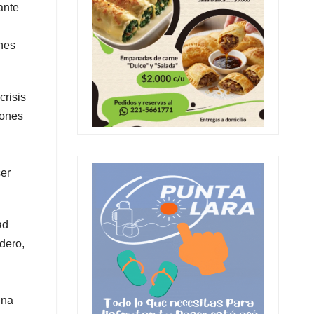
ante
ones
crisis
iones
ser
ad
dero,
una