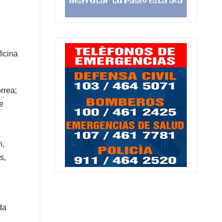
ficina
rrea;
e
n,
s,
da