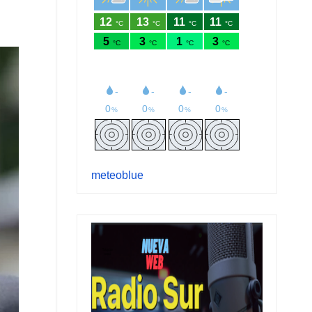
meteoblue