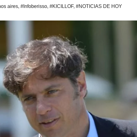
os aires
,
#Infoberisso
,
#KICILLOF
,
#NOTICIAS DE HOY