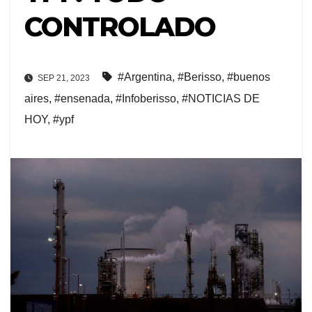
CONTROLADO
#Argentina
,
#Berisso
,
#buenos
SEP 21, 2023
aires
,
#ensenada
,
#Infoberisso
,
#NOTICIAS DE
HOY
,
#ypf