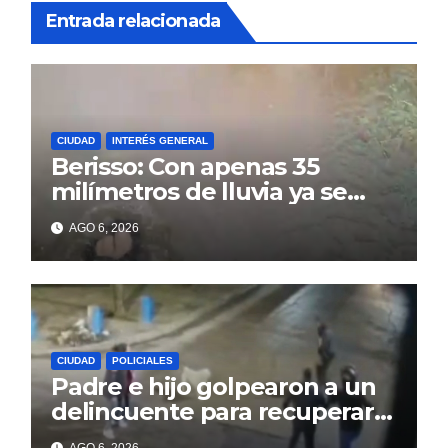
Entrada relacionada
CIUDAD
INTERÉS GENERAL
Berisso: Con apenas 35
milímetros de lluvia ya se
sienten los problemas
AGO 6, 2026
CIUDAD
POLICIALES
Padre e hijo golpearon a un
delincuente para recuperar
un celular robado en Berisso
AGO 6, 2026