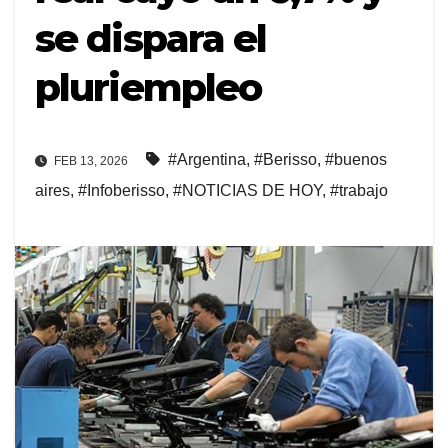
se dispara el
pluriempleo
#Argentina
,
#Berisso
,
#buenos
FEB 13, 2026
aires
,
#Infoberisso
,
#NOTICIAS DE HOY
,
#trabajo