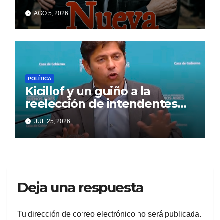
la Ley de Tierras en el
AGO 5, 2026
Senado
POLÍTICA
Kicillof y un guiño a la
reelección de intendentes
que Cagliardi espera ansioso
JUL 25, 2026
Deja una respuesta
Tu dirección de correo electrónico no será publicada.