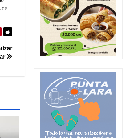
mo
s de
tizar
rar