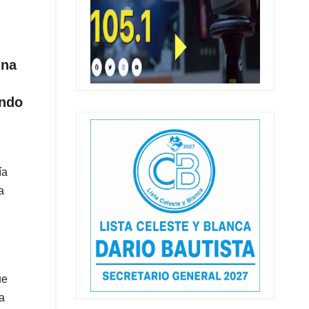
una
n
ando
ía
a
ue
a