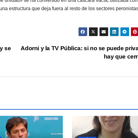
o de unidad» se ha convertido en una cáscara vacía, utilizada co
na estructura que deja fuera al resto de los sectores peronista
 y se
Adorni y la TV Pública: si no se puede priva
hay que cer