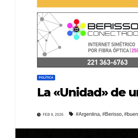
POLÍTICA
La «Unidad» de 
#Argentina
,
#Berisso
,
#buen
FEB 9, 2026