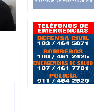
ia
al