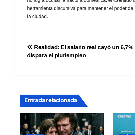
no logra ocultar la fractura doméstica: el «sentid
herramienta discursiva para mantener el poder de u
la ciudad.
Navegación
Realidad: El salario real cayó un 6,7%
dispara el pluriempleo
de
entradas
Entrada relacionada