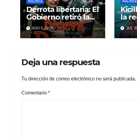
POLÍTICA
POLÍTICA
Derrota libertaria: El
Kici
Gobierno retiró la
la r
reforma a la Ley de
inte
AGO 5, 2026
JUL 25
Tierras en el
Cagl
Senado
ansi
Deja una respuesta
Tu dirección de correo electrónico no será publicada.
Comentario
*