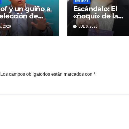
POLÍTICA
llof y un guiño a
Escándalo: El
eelección de
«ñoqui» de la
ndentes que
Legislatura
, 2026
JUL 6, 2026
iardi espera
vinculado a la
oso
concejal libertar
no quiere soltar 
«ESTADO»
Los campos obligatorios están marcados con
*