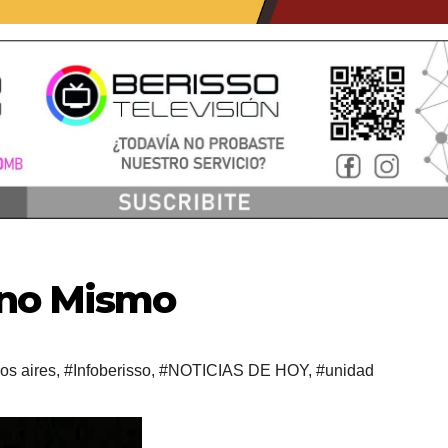
uno Mismo
os aires
,
#Infoberisso
,
#NOTICIAS DE HOY
,
#unidad