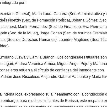
 integrada por:
cretario General), María Laura Cabrera (Sec. Administrativa y 
ndrés Noetzly (Sec. de Formación Política), Johana Gómez (Sec
laciones), Martín Fernández (Sec. de Finanzas), Eva Piermaria
rín (Sec. de la Mujer), Jorge Corian (Sec. de Asuntos Gremiale
elmas (Sec. de Derechos Humanos), Leandro Magliano (Sec. Téc
idad).
Emiliano Juzwa y Camila Bianchi. Los congresales titulares son
io Ligari, Andrea Verónica Armoa, Miguel Ángel Pujol y Mariana
consejeros refuerza el círculo de confianza del intendente con
drián José Risculese, Alejandro Gabriel Paulenko y María E
la interna local expresando su alineamiento con la conducción 
Sin embargo, para muchos militantes de Berisso, este respaldo e