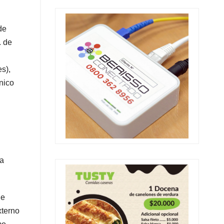
de
. de
s),
nico
va
de
xterno