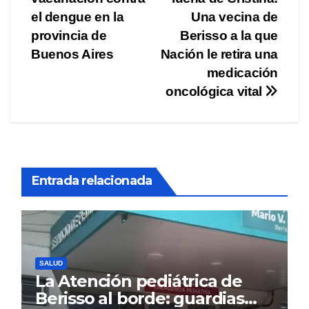
de
el dengue en la
Una vecina de
entradas
provincia de
Berisso a la que
Buenos Aires
Nación le retira una
medicación
oncológica vital
Entrada relacionada
SALUD
La Atención pediátrica de
Berisso al borde: guardias