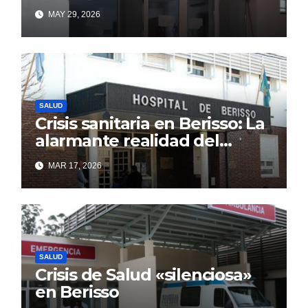
saturadas por la alta
MAY 29, 2026
demanda
SALUD
Crisis sanitaria en Berisso: La
alarmante realidad del
Hospital Larraín que el
MAR 17, 2026
discurso oficial intenta
ocultar
SALUD
Crisis de Salud «silenciosa»
en Berisso