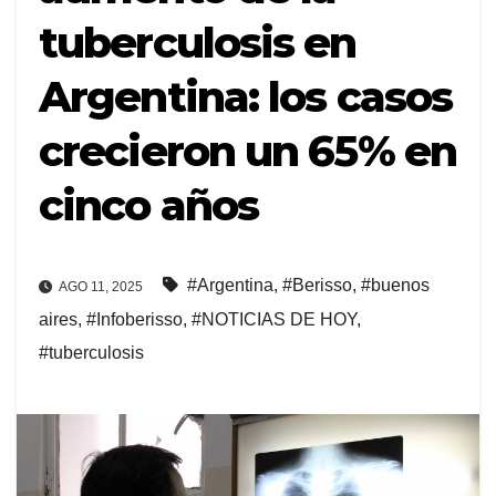
tuberculosis en
Argentina: los casos
crecieron un 65% en
cinco años
#Argentina
,
#Berisso
,
#buenos
AGO 11, 2025
aires
,
#Infoberisso
,
#NOTICIAS DE HOY
,
#tuberculosis