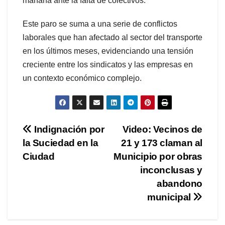
mañana ante la falta de colectivos.
Este paro se suma a una serie de conflictos
laborales que han afectado al sector del transporte
en los últimos meses, evidenciando una tensión
creciente entre los sindicatos y las empresas en
un contexto económico complejo.
Navegación
Indignación por
Video: Vecinos de
la Suciedad en la
21 y 173 claman al
de
Ciudad
Municipio por obras
entradas
inconclusas y
abandono
municipal