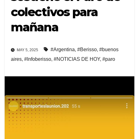
colectivos para
mañana
#Argentina
,
#Berisso
,
#buenos
MAY 5, 2025
aires
,
#Infoberisso
,
#NOTICIAS DE HOY
,
#paro