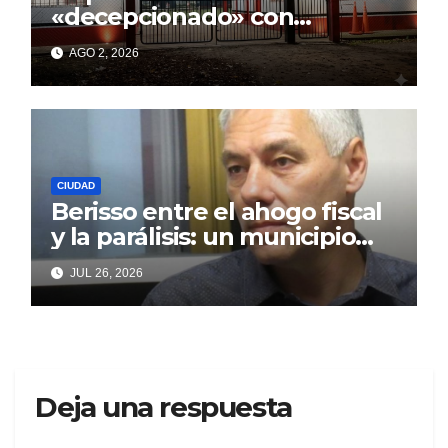
«decepcionado» con
Cagliardi y sus promesas
AGO 2, 2026
incumplidas
CIUDAD
Berisso entre el ahogo fiscal
y la parálisis: un municipio
acorralado por la falta de
JUL 26, 2026
gestión y el desencanto
vecino
Deja una respuesta