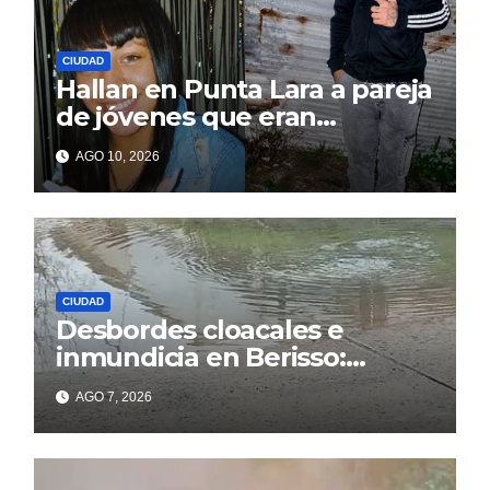
CIUDAD
Hallan en Punta Lara a pareja
de jóvenes que eran
intensamente buscados en
AGO 10, 2026
Berisso
CIUDAD
Desbordes cloacales e
inmundicia en Berisso:
colapso de la red en la calle
AGO 7, 2026
14