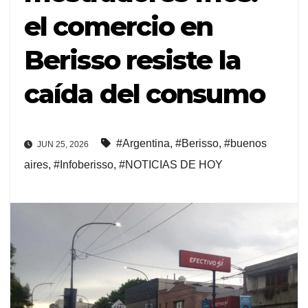
el comercio en
Berisso resiste la
caída del consumo
#Argentina
,
#Berisso
,
#buenos
JUN 25, 2026
aires
,
#Infoberisso
,
#NOTICIAS DE HOY