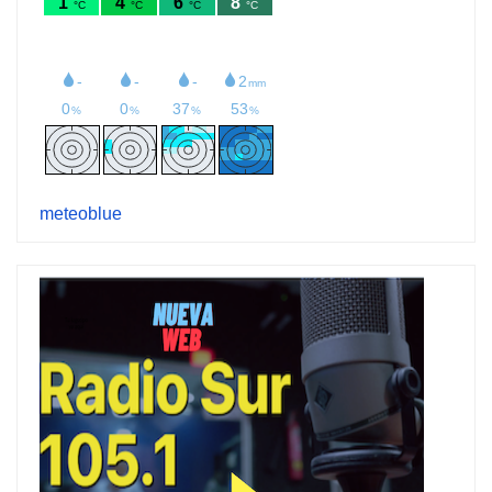
meteoblue