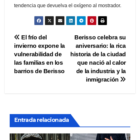
tendencia que devuelva el oxígeno al mostrador.
Navegación
El frío del
Berisso celebra su
invierno expone la
aniversario: la rica
de
vulnerabilidad de
historia de la ciudad
entradas
las familias en los
que nació al calor
barrios de Berisso
de la industria y la
inmigración
Entrada relacionada