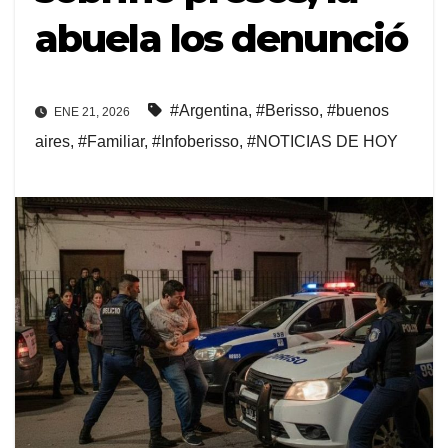
abuela los denunció
#Argentina
,
#Berisso
,
#buenos
ENE 21, 2026
aires
,
#Familiar
,
#Infoberisso
,
#NOTICIAS DE HOY