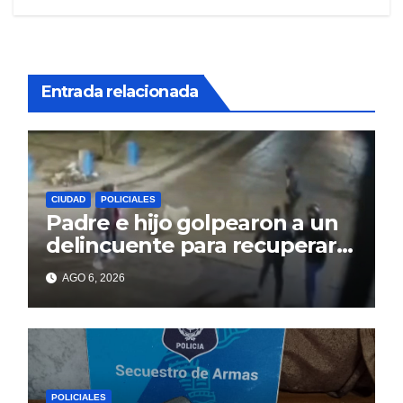
Entrada relacionada
CIUDAD
POLICIALES
Padre e hijo golpearon a un
delincuente para recuperar
un celular robado en Berisso
AGO 6, 2026
POLICIALES