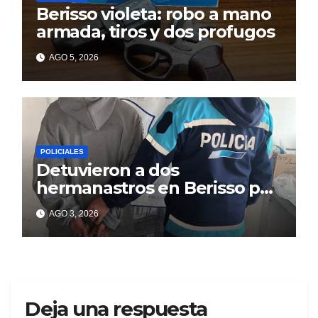
Berisso violeta: robo a mano
armada, tiros y dos profugos
AGO 5, 2026
POLICIALES
Detuvieron a dos
hermanastros en Berisso por
matar a puñaladas a un
AGO 3, 2026
tatuador
Deja una respuesta