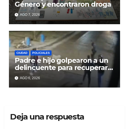
Género y encontraron droga
AGO 7, 2026
CIUDAD
POLICIALES
Padre e hijo golpearon a un
delincuente para recuperar
un celular robado en Berisso
AGO 6, 2026
Deja una respuesta