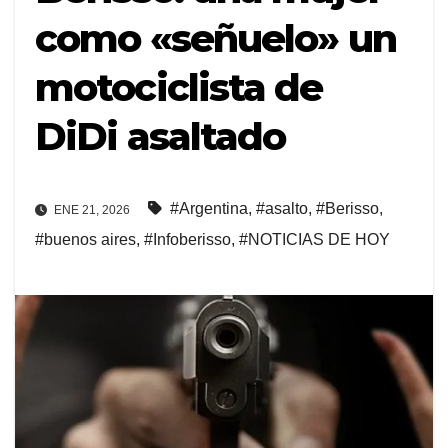
como «señuelo» un
motociclista de
DiDi asaltado
#Argentina
,
#asalto
,
#Berisso
,
ENE 21, 2026
#buenos aires
,
#Infoberisso
,
#NOTICIAS DE HOY