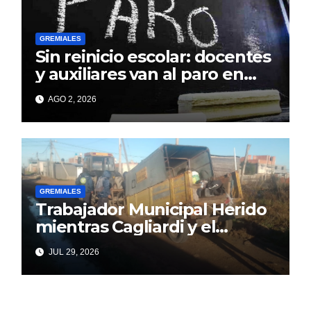
GREMIALES
Sin reinicio escolar: docentes
y auxiliares van al paro en
todo el país
AGO 2, 2026
GREMIALES
Trabajador Municipal Herido
mientras Cagliardi y el
Sindicato hacen la suya
JUL 29, 2026