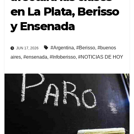
en La Plata, Berisso
y Ensenada
#Argentina
,
#Berisso
,
#buenos
JUN 17, 2026
aires
,
#ensenada
,
#Infoberisso
,
#NOTICIAS DE HOY