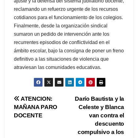
ajuste y la defensa del sistema jubilatorio docente,
reclamando un refuerzo urgente de los recursos
cotidianos para el funcionamiento de los colegios.
Finalmente, desde la organización sindical
sumaron un pedido de intervención ante los
recurrentes episodios de conflictividad en el
ámbito escolar, bajo la consigna de poner un freno
definitivo a las situaciones de violencia que
atraviesan las comunidades educativas.
Navegación
ATENCION:
Darío Bautista y la
MAÑANA PARO
Celeste y Blanca
de
DOCENTE
van contra el
entradas
descuento
compulsivo a los