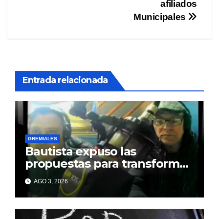
afiliados
Municipales
Entrada relacionada
GREMIALES
Bautista expuso las
propuestas para transformar
el Sindicato Municipal de
AGO 3, 2026
Berisso