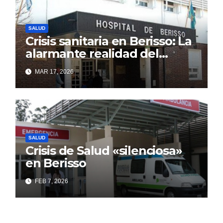
SALUD
Crisis sanitaria en Berisso: La
alarmante realidad del
Hospital Larraín que el
MAR 17, 2026
discurso oficial intenta
ocultar
SALUD
Crisis de Salud «silenciosa»
en Berisso
FEB 7, 2026