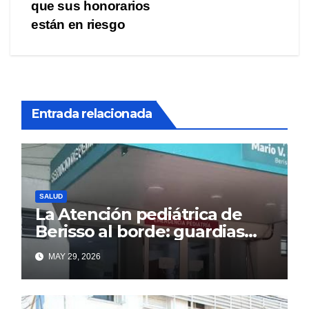
entradas
que sus honorarios
están en riesgo
Entrada relacionada
SALUD
La Atención pediátrica de
Berisso al borde: guardias
saturadas por la alta
MAY 29, 2026
demanda