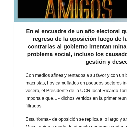
En el encuadre de un año electoral qu
regreso de la oposición luego de la 
contrarias al gobierno intentan mina
problema social, incluso los causado
gestión y desc
Con medios afines y rentados a su favor y con un 
macristas, hoy camuflados en pseudos sectores in
vocero, el Presidente de la UCR local Ricardo To
importa a que…» dichos vertidos en la primer reu
filtrados.
Esta “forma» de oposición se replica a lo largo y 
Macri, quien a modo de ejemplo podemos contar qu