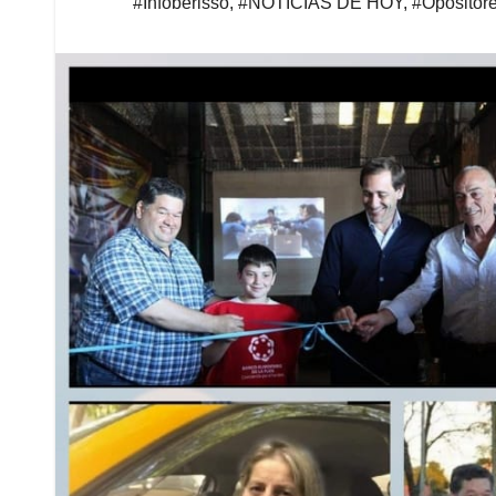
#Infoberisso
,
#NOTICIAS DE HOY
,
#Opositor