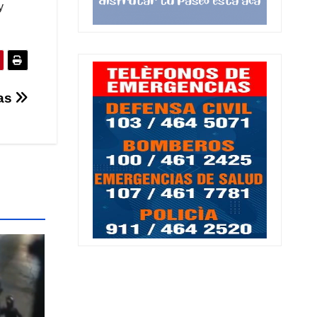
y
ras