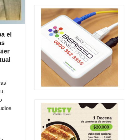
a el
as
uier
tual
ras
su
o
udios
la