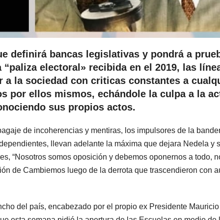
e definirá bancas legislativas y pondrá a prueb
“paliza electoral» recibida en el 2019, las líne
r a la sociedad con criticas constantes a cualq
s por ellos mismos, echándole la culpa a la ac
onociendo sus propios actos.
bagaje de incoherencias y mentiras, los impulsores de la bande
dependientes, llevan adelante la máxima que dejara Nedela y 
rres, “Nosotros somos oposición y debemos oponernos a todo, n
nión de Cambiemos luego de la derrota que trascendieron con a
ancho del país, encabezado por el propio ex Presidente Mauricio
e esta semana pidió la apertura de las Escuelas en medio de 