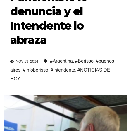
denuncia y el
Intendente lo
abraza
#Argentina
,
#Berisso
,
#buenos
NOV 13, 2024
aires
,
#Infoberisso
,
#intendente
,
#NOTICIAS DE
HOY