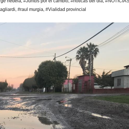
rge nedela
,
#Juntos por el cambio
,
#noticas del dia
,
#NOTICIA
agliardi
,
#raul murgia
,
#Vialidad provincial