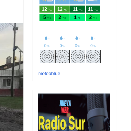
S
meteoblue