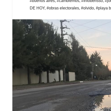
#buenos aires
,
#cambiemos
,
#Infoberisso
,
#jo
DE HOY
,
#obras electorales
,
#olvido
,
#playa b