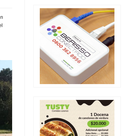
en
el