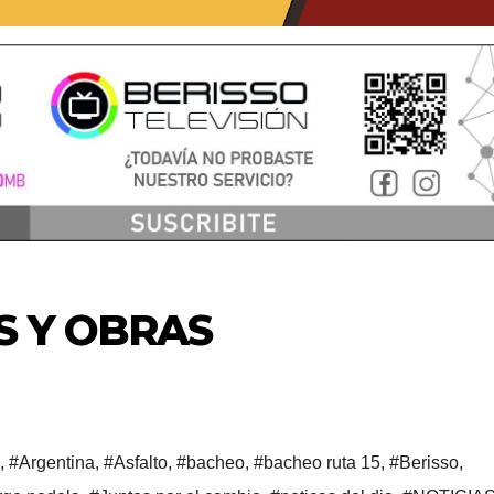
S Y OBRAS
,
#Argentina
,
#Asfalto
,
#bacheo
,
#bacheo ruta 15
,
#Berisso
,