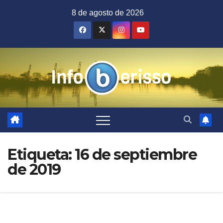
Saltar
8 de agosto de 2026
al
contenido
Etiqueta:
16 de septiembre
de 2019