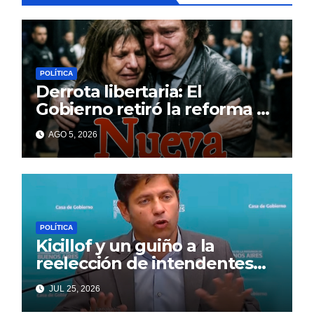
POLÍTICA
Derrota libertaria: El
Gobierno retiró la reforma a
la Ley de Tierras en el
AGO 5, 2026
Senado
POLÍTICA
Kicillof y un guiño a la
reelección de intendentes
que Cagliardi espera ansioso
JUL 25, 2026