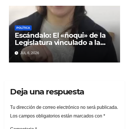
POLÍTICA
Escándalo: El «ñoqui» de la
Legislatura vinculado a la
concejal libertaria no quiere
JUL 6, 2026
soltar al «ESTADO»
Deja una respuesta
Tu dirección de correo electrónico no será publicada.
Los campos obligatorios están marcados con
*