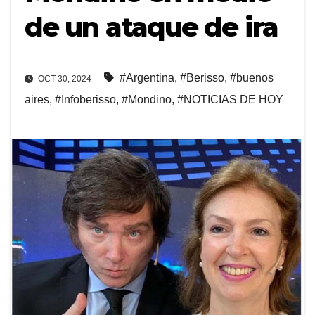
de un ataque de ira
#Argentina
,
#Berisso
,
#buenos
OCT 30, 2024
aires
,
#Infoberisso
,
#Mondino
,
#NOTICIAS DE HOY