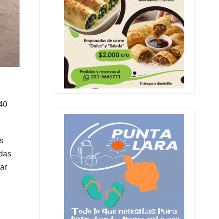
 40
s
idas
ar