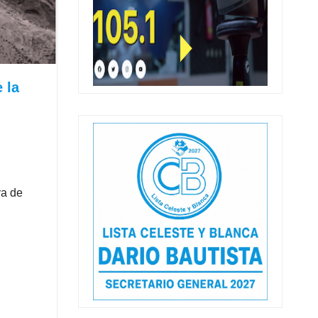
 la
va de