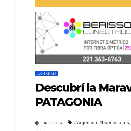
¿LO SABÍAS?
Descubrí la Marav
PATAGONIA
#Argentina
,
#buenos aires
JUN 30, 2024