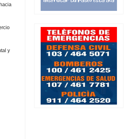
 hacia
ercio
tal y