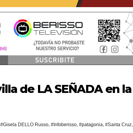
illa de LA SEÑADA en la
,
#Gisela DELLO Russo
,
#Infoberisso
,
#patagonia
,
#Santa Cruz
,