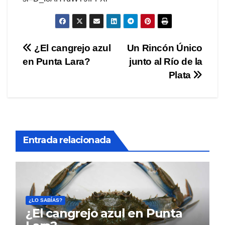
Navegación
¿El cangrejo azul
Un Rincón Único
en Punta Lara?
junto al Río de la
de
Plata
entradas
Entrada relacionada
¿LO SABÍAS?
¿El cangrejo azul en Punta