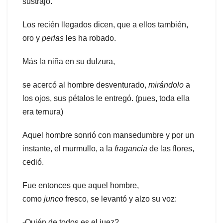
sustrajo.
Los recién llegados dicen, que a ellos también,
oro y
perlas
les ha robado.
Más la niña en su dulzura,
se acercó al hombre desventurado,
mirándolo
a
los ojos, sus pétalos le entregó. (pues, toda ella
era ternura)
Aquel hombre sonrió con mansedumbre y por un
instante, el murmullo, a la
fragancia
de las flores,
cedió.
Fue entonces que aquel hombre,
como
junco
fresco, se levantó y alzo su voz:
-Quién de todos es el juez?