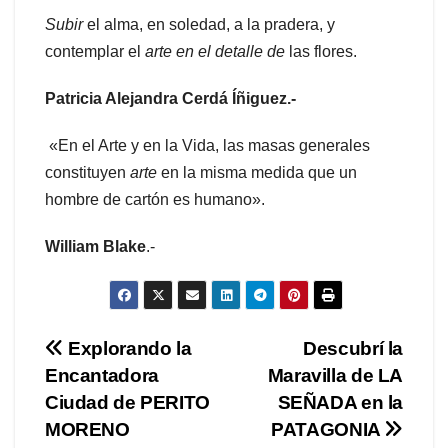
Subir
el alma, en soledad, a la pradera, y
contemplar el
arte en el detalle de
las flores.
Patricia Alejandra Cerdá Íñiguez.-
«En el Arte y en la Vida, las masas generales
constituyen
arte
en la misma medida que un
hombre de cartón es humano».
William
Blake
.-
Navegación
Explorando la
Descubrí la
Encantadora
Maravilla de LA
de
Ciudad de PERITO
SEÑADA en la
entradas
MORENO
PATAGONIA