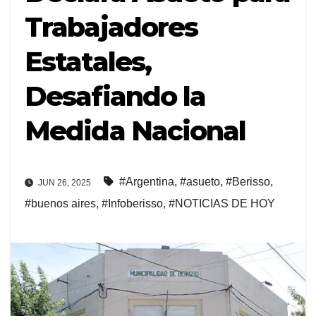
Trabajadores
Estatales,
Desafiando la
Medida Nacional
#Argentina
,
#asueto
,
#Berisso
,
JUN 26, 2025
#buenos aires
,
#Infoberisso
,
#NOTICIAS DE HOY