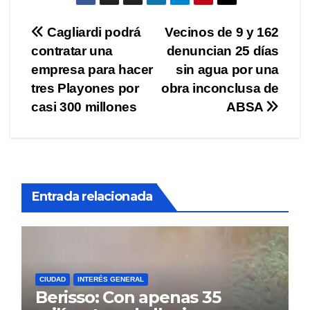
Navegación
Cagliardi podrá
Vecinos de 9 y 162
contratar una
denuncian 25 días
de
empresa para hacer
sin agua por una
entradas
tres Playones por
obra inconclusa de
casi 300 millones
ABSA
Entrada relacionada
CIUDAD
INTERÉS GENERAL
Berisso: Con apenas 35