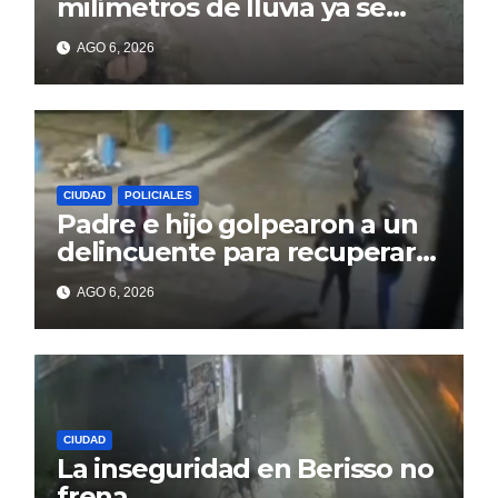
milímetros de lluvia ya se
sienten los problemas
AGO 6, 2026
CIUDAD
POLICIALES
Padre e hijo golpearon a un
delincuente para recuperar
un celular robado en Berisso
AGO 6, 2026
CIUDAD
La inseguridad en Berisso no
frena