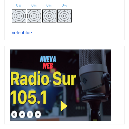
meteoblue