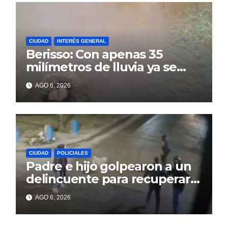
CIUDAD
INTERÉS GENERAL
Berisso: Con apenas 35
milímetros de lluvia ya se
sienten los problemas
AGO 6, 2026
CIUDAD
POLICIALES
Padre e hijo golpearon a un
delincuente para recuperar
un celular robado en Berisso
AGO 6, 2026