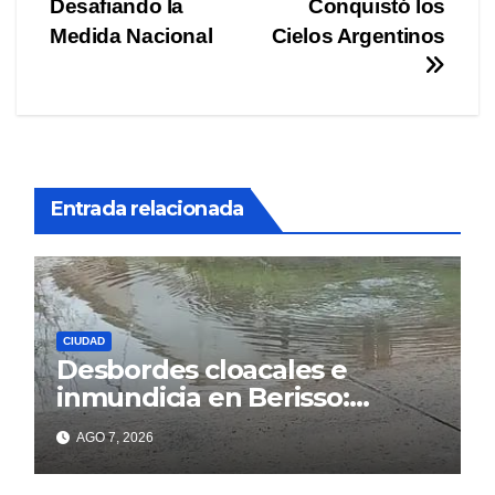
Desafiando la
Conquistó los
Medida Nacional
Cielos Argentinos
Entrada relacionada
CIUDAD
Desbordes cloacales e
inmundicia en Berisso:
colapso de la red en la calle
AGO 7, 2026
14