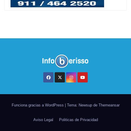
Funciona gracias a WordPress
|
Tema: Newsup de
Themeansar
Aviso Legal
Politicas de Privacidad