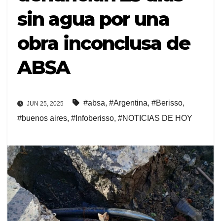
sin agua por una
obra inconclusa de
ABSA
#absa
,
#Argentina
,
#Berisso
,
JUN 25, 2025
#buenos aires
,
#Infoberisso
,
#NOTICIAS DE HOY