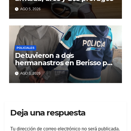
AGO 5, 2026
POLICIALES
Detuvieron a dos
hermanastros en Berisso por
matar a puñaladas a un
AGO 3, 2026
tatuador
Deja una respuesta
Tu dirección de correo electrónico no será publicada.