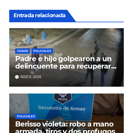
Entrada relacionada
CIUDAD
POLICIALES
Padre e hijo golpearon a un
delincuente para recuperar
un celular robado en Berisso
AGO 6, 2026
POLICIALES
Berisso violeta: robo a mano
armada, tiros y dos profugos