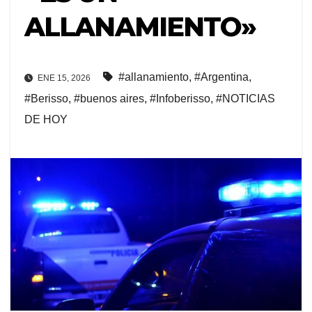
ALLANAMIENTO»
#allanamiento
,
#Argentina
,
ENE 15, 2026
#Berisso
,
#buenos aires
,
#Infoberisso
,
#NOTICIAS
DE HOY