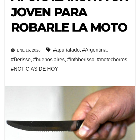
JOVEN PARA
ROBARLE LA MOTO
#apuñalado
,
#Argentina
,
ENE 16, 2026
#Berisso
,
#buenos aires
,
#Infoberisso
,
#motochorros
,
#NOTICIAS DE HOY