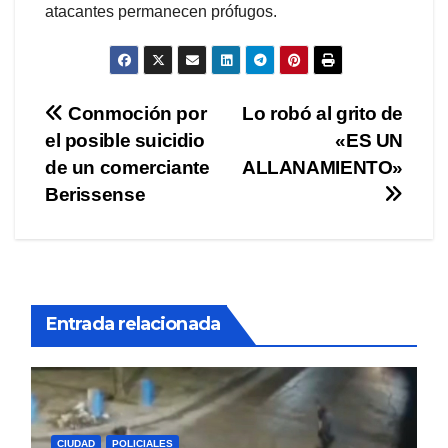
atacantes permanecen prófugos.
Navegación
Conmoción por
Lo robó al grito de
el posible suicidio
«ES UN
de
de un comerciante
ALLANAMIENTO»
entradas
Berissense
Entrada relacionada
CIUDAD
POLICIALES