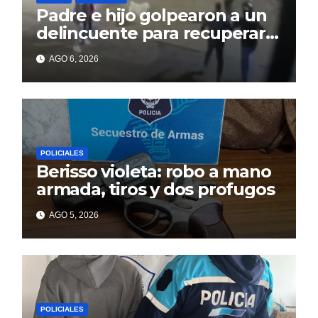
Padre e hijo golpearon a un
delincuente para recuperar
un celular robado en Berisso
AGO 6, 2026
POLICIALES
Berisso violeta: robo a mano
armada, tiros y dos profugos
AGO 5, 2026
POLICIALES