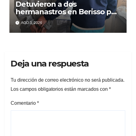
Detuvieron a dos
hermanastros en Berisso por
matar a puñaladas a un
AGO 3, 2026
tatuador
Deja una respuesta
Tu dirección de correo electrónico no será publicada.
Los campos obligatorios están marcados con
*
Comentario
*