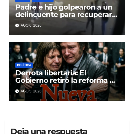
Padre e hijo golpearon a un
delincuente para recuperar
un celular robado en Berisso
AGO 6, 2026
POLÍTICA
Derrota libertaria: El
Gobierno retiró la reforma a
la Ley de Tierras en el
AGO 5, 2026
Senado
Deja una respuesta