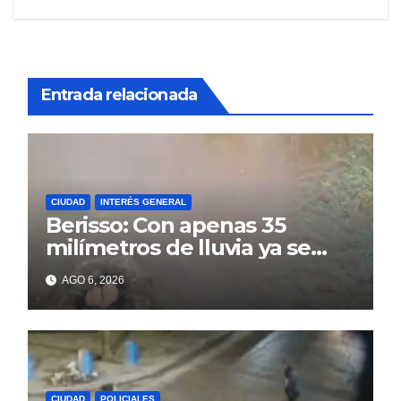
Entrada relacionada
CIUDAD
INTERÉS GENERAL
Berisso: Con apenas 35
milímetros de lluvia ya se
sienten los problemas
AGO 6, 2026
CIUDAD
POLICIALES