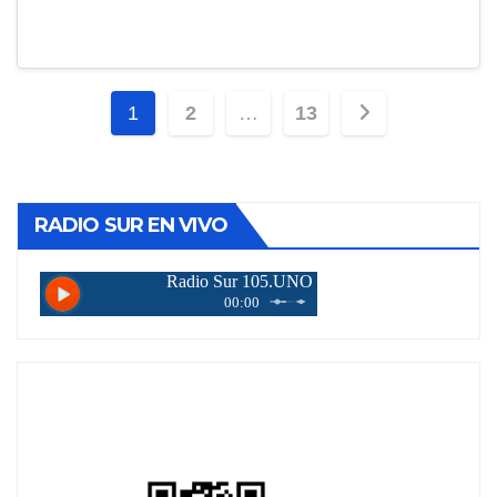
Paginación
1
2
…
13
de
entradas
RADIO SUR EN VIVO