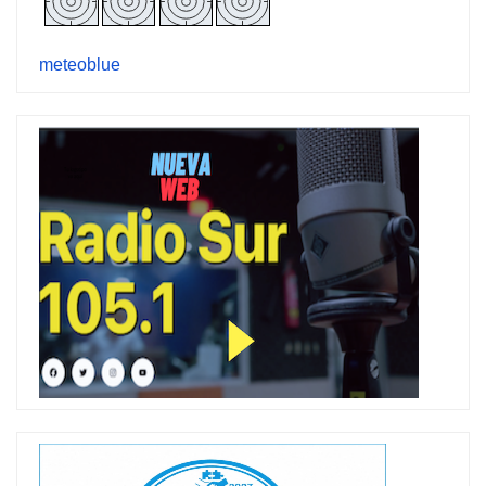
meteoblue