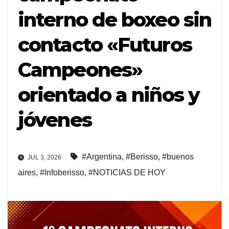
interno de boxeo sin
contacto «Futuros
Campeones»
orientado a niños y
jóvenes
#Argentina
,
#Berisso
,
#buenos
JUL 3, 2026
aires
,
#Infoberisso
,
#NOTICIAS DE HOY