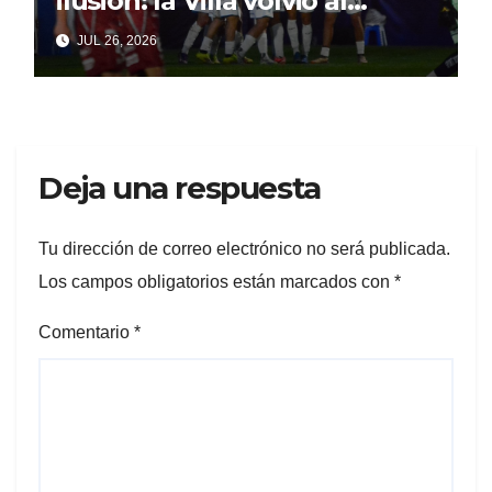
ilusión: la Villa volvió al
triunfo con fútbol y
JUL 26, 2026
personalidad
Deja una respuesta
Tu dirección de correo electrónico no será publicada.
Los campos obligatorios están marcados con
*
Comentario
*