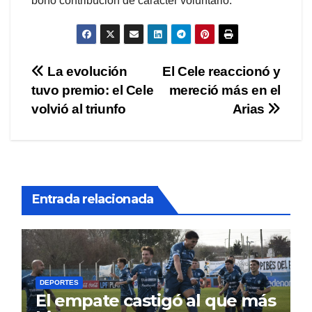
bono contribución de carácter voluntario.
Navegación
La evolución
El Cele reaccionó y
tuvo premio: el Cele
mereció más en el
de
volvió al triunfo
Arias
entradas
Entrada relacionada
DEPORTES
El empate castigó al que más