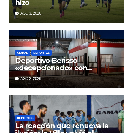
hizo
AGO 3, 2026
CIUDAD
DEPORTES
Deportivo Berisso
«decepcionado» con
Cagliardi y sus promesas
AGO 2, 2026
incumplidas
DEPORTES
La reacción que renueva la