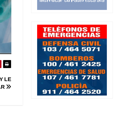
Y LE
AR