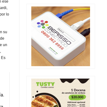
n ese
ardi,
por lo
on su
rde
e un
,
. Es