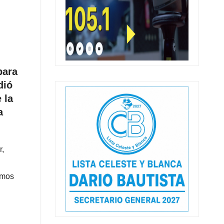
para
dió
 la
a
r,
imos