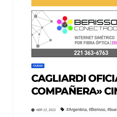
CIUDAD
CAGLIARDI OFICI
COMPAÑERA» CI
#Argentina
,
#Berisso
,
#bue
ABR 22, 2022