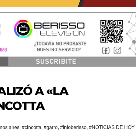
ALIZÓ A «LA
NCOTTA
nos aires
,
#cincotta
,
#garro
,
#Infoberisso
,
#NOTICIAS DE HOY