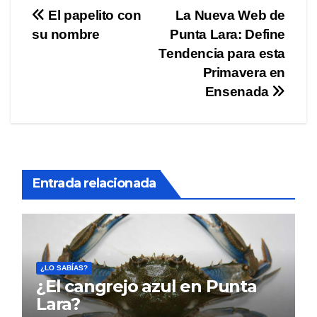
Navegación
El papelito con
La Nueva Web de
su nombre
Punta Lara: Define
de
Tendencia para esta
entradas
Primavera en
Ensenada
Entrada relacionada
¿LO SABÍAS?
¿El cangrejo azul en Punta
Lara?