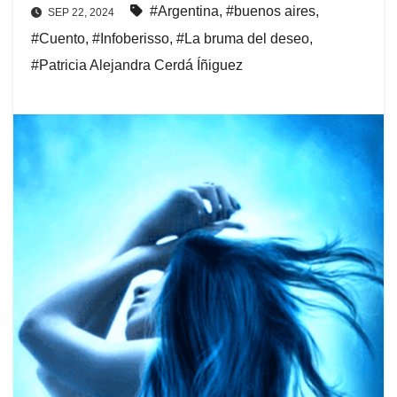
#Argentina
,
#buenos aires
,
SEP 22, 2024
#Cuento
,
#Infoberisso
,
#La bruma del deseo
,
#Patricia Alejandra Cerdá Íñiguez