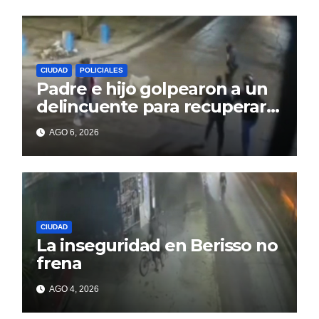
CIUDAD
POLICIALES
Padre e hijo golpearon a un
delincuente para recuperar
un celular robado en Berisso
AGO 6, 2026
CIUDAD
La inseguridad en Berisso no
frena
AGO 4, 2026