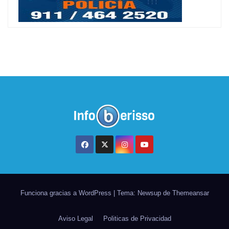
Funciona gracias a WordPress
|
Tema: Newsup de
Themeansar
Aviso Legal
Politicas de Privacidad