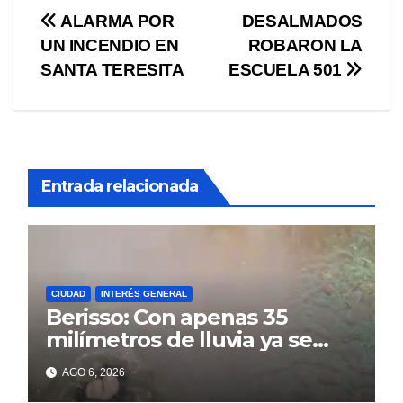
Navegación
ALARMA POR
DESALMADOS
UN INCENDIO EN
ROBARON LA
de
SANTA TERESITA
ESCUELA 501
entradas
Entrada relacionada
CIUDAD
INTERÉS GENERAL
Berisso: Con apenas 35
milímetros de lluvia ya se
sienten los problemas
AGO 6, 2026