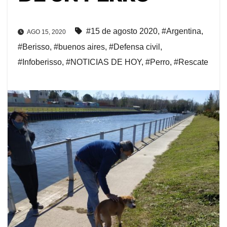
#15 de agosto 2020
,
#Argentina
,
AGO 15, 2020
#Berisso
,
#buenos aires
,
#Defensa civil
,
#Infoberisso
,
#NOTICIAS DE HOY
,
#Perro
,
#Rescate