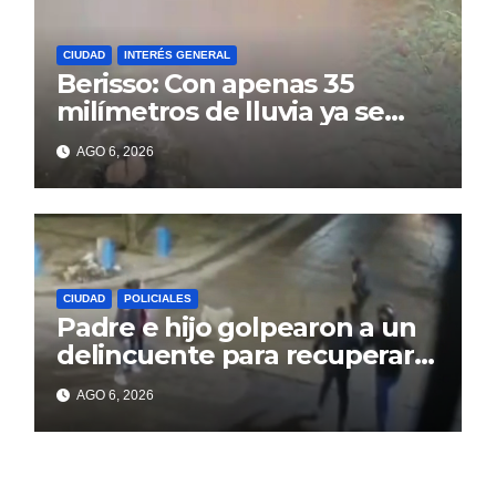
CIUDAD
INTERÉS GENERAL
Berisso: Con apenas 35
milímetros de lluvia ya se
sienten los problemas
AGO 6, 2026
CIUDAD
POLICIALES
Padre e hijo golpearon a un
delincuente para recuperar
un celular robado en Berisso
AGO 6, 2026