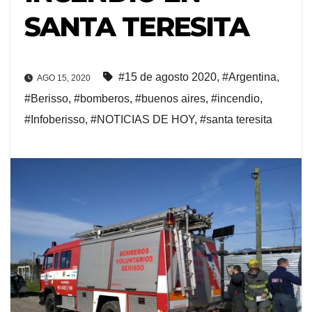
SANTA TERESITA
#15 de agosto 2020
,
#Argentina
,
AGO 15, 2020
#Berisso
,
#bomberos
,
#buenos aires
,
#incendio
,
#Infoberisso
,
#NOTICIAS DE HOY
,
#santa teresita