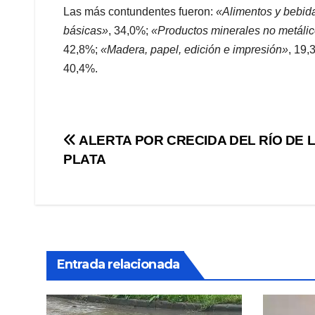
Las más contundentes fueron:
«Alimentos y bebid
básicas»
, 34,0%;
«Productos minerales no metáli
42,8%;
«Madera, papel, edición e impresión»
, 19,
40,4%.
Navegación
ALERTA POR CRECIDA DEL RÍO DE 
PLATA
de
entradas
Entrada relacionada