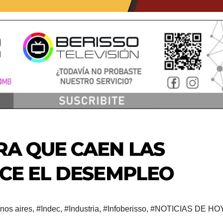
RA QUE CAEN LAS
ECE EL DESEMPLEO
nos aires
,
#Indec
,
#Industria
,
#Infoberisso
,
#NOTICIAS DE HO