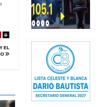
as
Y EL
MO