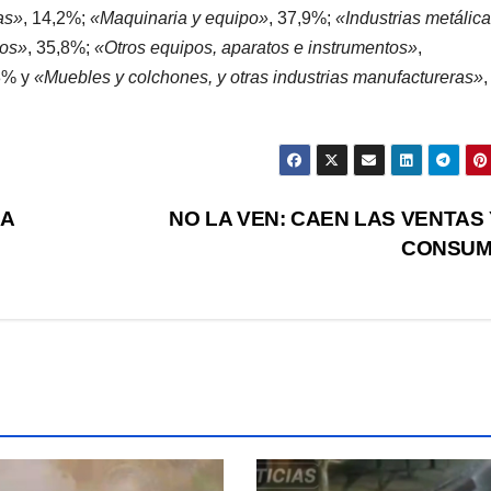
as»
, 14,2%;
«Maquinaria y equipo»
, 37,9%;
«Industrias metálic
cos»
, 35,8%;
«Otros equipos, aparatos e instrumentos»
,
3% y
«Muebles y colchones, y otras industrias manufactureras»
,
LA
NO LA VEN: CAEN LAS VENTAS 
CONSU