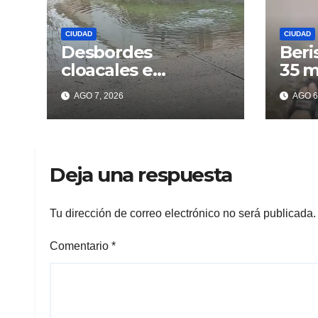
CIUDAD
CIUDAD
Desbordes
Beri
cloacales e
35 m
inmundicia en
lluv
AGO 7, 2026
AGO 6
Berisso: colapso de
los 
la red en la calle 14
Deja una respuesta
Tu dirección de correo electrónico no será publicada.
Comentario
*