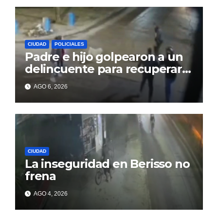
CIUDAD
POLICIALES
Padre e hijo golpearon a un
delincuente para recuperar
un celular robado en Berisso
AGO 6, 2026
CIUDAD
La inseguridad en Berisso no
frena
AGO 4, 2026