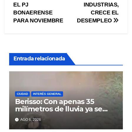
entradas
EL PJ
INDUSTRIAS,
BONAERENSE
CRECE EL
PARA NOVIEMBRE
DESEMPLEO
Entrada relacionada
CIUDAD
INTERÉS GENERAL
Berisso: Con apenas 35
milímetros de lluvia ya se
sienten los problemas
AGO 6, 2026