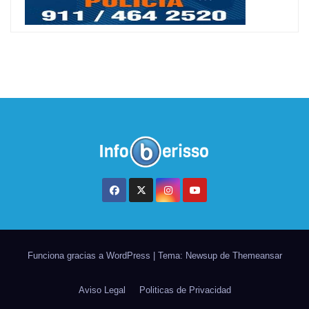
Funciona gracias a WordPress
|
Tema: Newsup de
Themeansar
Aviso Legal
Politicas de Privacidad