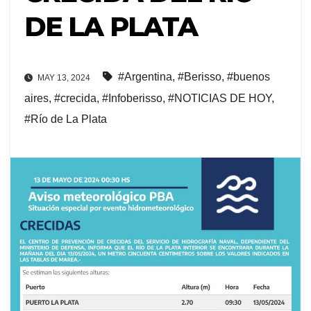
DE LA PLATA
#Argentina
,
#Berisso
,
#buenos
MAY 13, 2024
aires
,
#crecida
,
#Infoberisso
,
#NOTICIAS DE HOY
,
#Río de La Plata