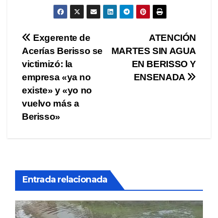
Navegación
Exgerente de
ATENCIÓN
Acerías Berisso se
MARTES SIN AGUA
de
victimizó: la
EN BERISSO Y
entradas
empresa «ya no
ENSENADA
existe» y «yo no
vuelvo más a
Berisso»
Entrada relacionada