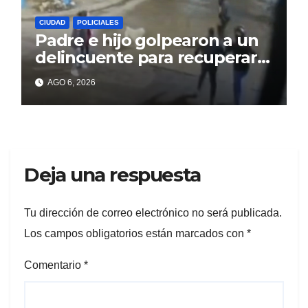
CIUDAD
POLICIALES
Padre e hijo golpearon a un
delincuente para recuperar
un celular robado en Berisso
AGO 6, 2026
Deja una respuesta
Tu dirección de correo electrónico no será publicada.
Los campos obligatorios están marcados con
*
Comentario
*