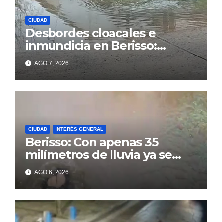
CIUDAD
Desbordes cloacales e
inmundicia en Berisso:
colapso de la red en la calle
AGO 7, 2026
14
CIUDAD
INTERÉS GENERAL
Berisso: Con apenas 35
milímetros de lluvia ya se
sienten los problemas
AGO 6, 2026