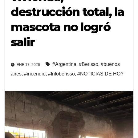
destrucción total, la
mascota no logró
salir
#Argentina
,
#Berisso
,
#buenos
ENE 17, 2026
aires
,
#incendio
,
#Infoberisso
,
#NOTICIAS DE HOY