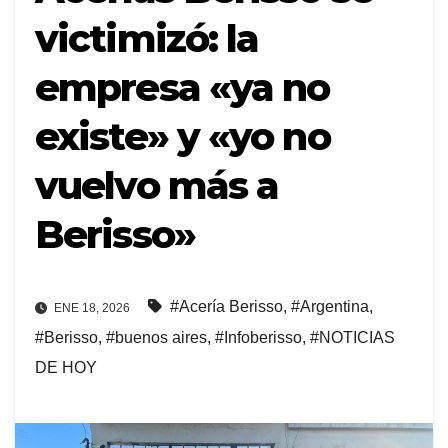
victimizó: la
empresa «ya no
existe» y «yo no
vuelvo más a
Berisso»
#Acería Berisso
,
#Argentina
,
ENE 18, 2026
#Berisso
,
#buenos aires
,
#Infoberisso
,
#NOTICIAS
DE HOY