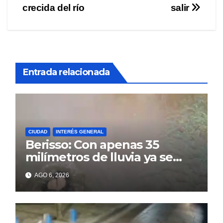
crecida del río
salir
Entrada relacionada
CIUDAD
INTERÉS GENERAL
Berisso: Con apenas 35
milímetros de lluvia ya se
sienten los problemas
AGO 6, 2026