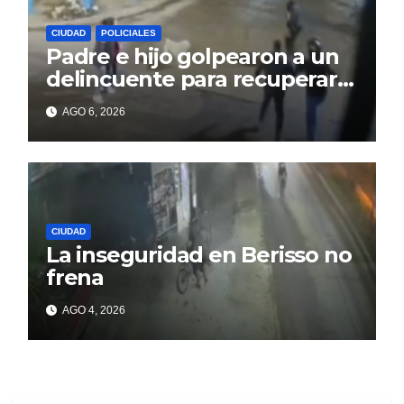
CIUDAD
POLICIALES
Padre e hijo golpearon a un
delincuente para recuperar
un celular robado en Berisso
AGO 6, 2026
CIUDAD
La inseguridad en Berisso no
frena
AGO 4, 2026