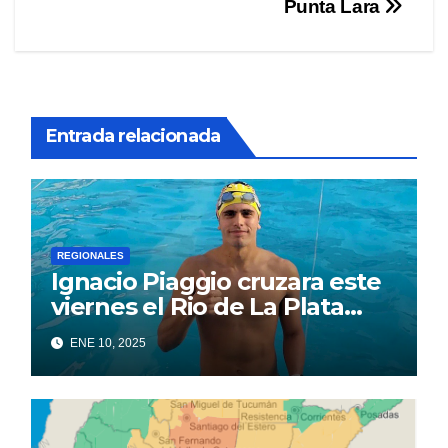
Punta Lara
Entrada relacionada
REGIONALES
Ignacio Piaggio cruzara este
viernes el Rio de La Plata
desde Colonia a Punta Lara
ENE 10, 2025