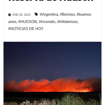
#Argentina
,
#Berisso
,
#buenos
ENE 26, 2025
aires
,
#HUDSON
,
#incendio
,
#Infoberisso
,
#NOTICIAS DE HOY