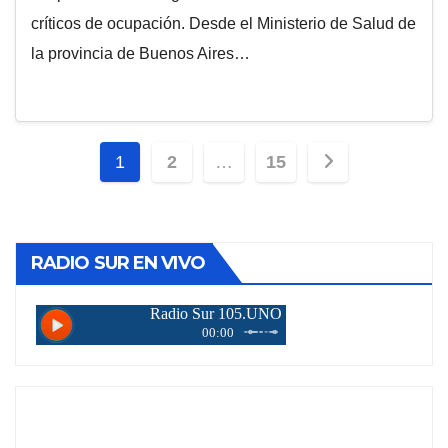
críticos de ocupación. Desde el Ministerio de Salud de
la provincia de Buenos Aires…
Paginación
1
2
…
15
de
entradas
RADIO SUR EN VIVO