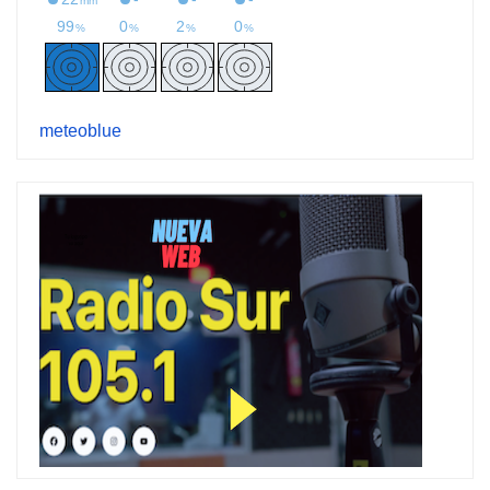
meteoblue