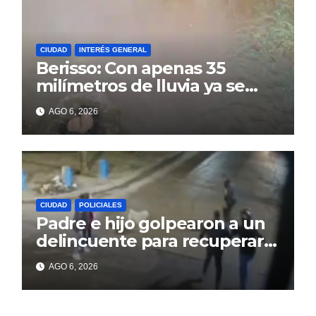
CIUDAD
INTERÉS GENERAL
Berisso: Con apenas 35
milímetros de lluvia ya se
sienten los problemas
AGO 6, 2026
CIUDAD
POLICIALES
Padre e hijo golpearon a un
delincuente para recuperar
un celular robado en Berisso
AGO 6, 2026