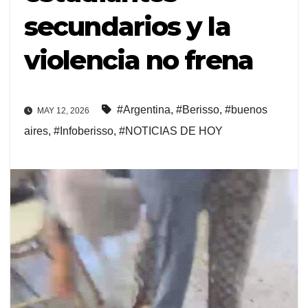
secundarios y la
violencia no frena
#Argentina
,
#Berisso
,
#buenos
MAY 12, 2026
aires
,
#Infoberisso
,
#NOTICIAS DE HOY