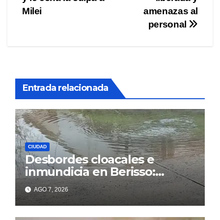
Milei
amenazas al
personal
Entrada relacionada
CIUDAD
Desbordes cloacales e
inmundicia en Berisso:
colapso de la red en la calle
AGO 7, 2026
14