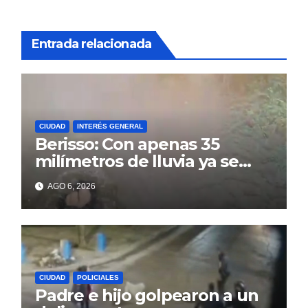
Entrada relacionada
CIUDAD
INTERÉS GENERAL
Berisso: Con apenas 35
milímetros de lluvia ya se
sienten los problemas
AGO 6, 2026
CIUDAD
POLICIALES
Padre e hijo golpearon a un