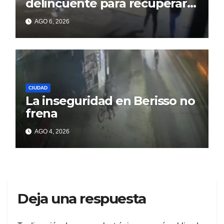
delincuente para recuperar
un celular robado en Berisso
AGO 6, 2026
CIUDAD
La inseguridad en Berisso no
frena
AGO 4, 2026
Deja una respuesta