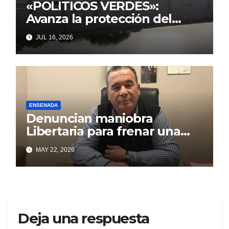
«POLITICOS VERDES»:
Avanza la protección del
Paseo Costero de Punta Lara
JUL 16, 2026
frente a intentos de parálisis
con trasfondo político
ENSENADA
Denuncian maniobra
Libertaria para frenar una
obra que beneficia a los
MAY 22, 2026
puntalarenses
Deja una respuesta