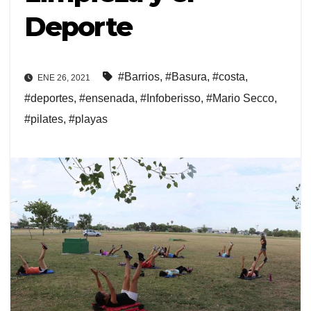
Deporte
#Barrios
,
#Basura
,
#costa
,
ENE 26, 2021
#deportes
,
#ensenada
,
#Infoberisso
,
#Mario Secco
,
#pilates
,
#playas