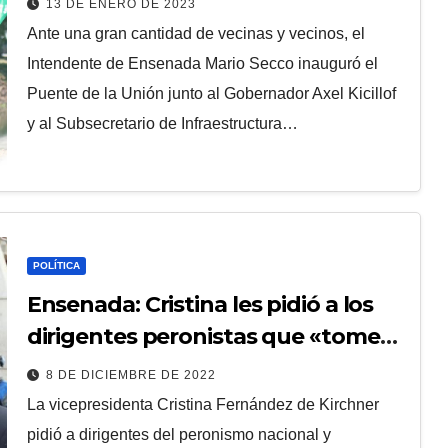
13 DE ENERO DE 2023
Ante una gran cantidad de vecinas y vecinos, el
Intendente de Ensenada Mario Secco inauguró el
Puente de la Unión junto al Gobernador Axel Kicillof
y al Subsecretario de Infraestructura…
POLÍTICA
Ensenada: Cristina les pidió a los
dirigentes peronistas que «tomen
el bastón de mariscal»
8 DE DICIEMBRE DE 2022
La vicepresidenta Cristina Fernández de Kirchner
pidió a dirigentes del peronismo nacional y