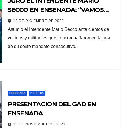
JURÓ EL INTENDENTE MARIO
SECCO EN ENSENADA: “VAMOS
POR LOS 4 AÑOS DE MAYOR
12 DE DICIEMBRE DE 2023
CRECIMIENTO”
Asumió el Intendente Mario Secco ante cientos de
vecinos y militantes que lo acompañaron en la jura
de su sexto mandato consecutivo....
ENSENADA
POLÍTICA
PRESENTACIÓN DEL GAD EN
ENSENADA
23 DE NOVIEMBRE DE 2023