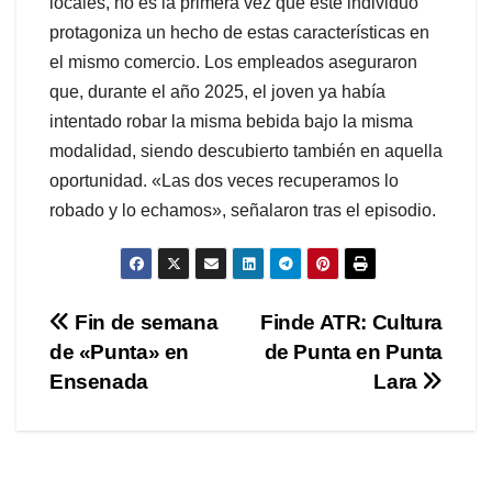
locales, no es la primera vez que este individuo
protagoniza un hecho de estas características en
el mismo comercio. Los empleados aseguraron
que, durante el año 2025, el joven ya había
intentado robar la misma bebida bajo la misma
modalidad, siendo descubierto también en aquella
oportunidad. «Las dos veces recuperamos lo
robado y lo echamos», señalaron tras el episodio.
Navegación
Fin de semana
Finde ATR: Cultura
de «Punta» en
de Punta en Punta
de
Ensenada
Lara
entradas