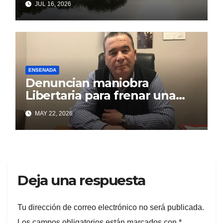
JUL 16, 2026
frente a intentos de parálisis
con trasfondo político
ENSENADA
Denuncian maniobra
Libertaria para frenar una
obra que beneficia a los
MAY 22, 2026
puntalarenses
Deja una respuesta
Tu dirección de correo electrónico no será publicada.
Los campos obligatorios están marcados con
*