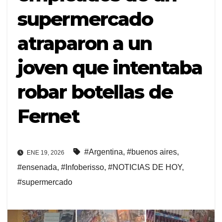
supermercado
atraparon a un
joven que intentaba
robar botellas de
Fernet
#Argentina
,
#buenos aires
,
ENE 19, 2026
#ensenada
,
#Infoberisso
,
#NOTICIAS DE HOY
,
#supermercado