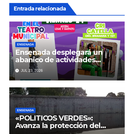
Entrada relacionada
ENSENADA
Ensenada desplegará un
abanico de actividades
culturales y recreativas
JUL 23, 2026
gratuitas para disfrutar en
familia este fin de semana
ENSENADA
«POLITICOS VERDES»:
Avanza la protección del
Paseo Costero de Punta Lara