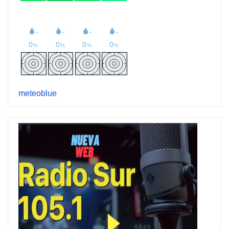
meteoblue