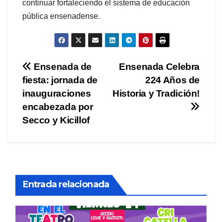
continuar fortaleciendo el sistema de educación
pública ensenadense.
Navegación
Ensenada de
Ensenada Celebra
fiesta: jornada de
224 Años de
de
inauguraciones
Historia y Tradición!
entradas
encabezada por
Secco y Kicillof
Entrada relacionada