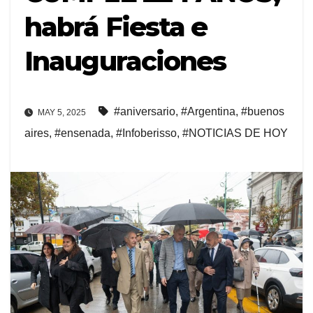
habrá Fiesta e
Inauguraciones
#aniversario
,
#Argentina
,
#buenos
MAY 5, 2025
aires
,
#ensenada
,
#Infoberisso
,
#NOTICIAS DE HOY