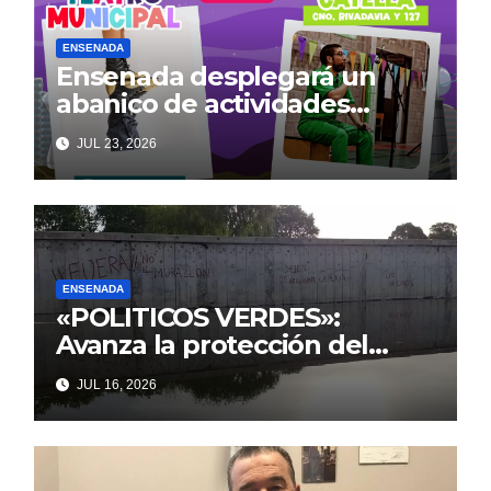
ENSENADA
Ensenada desplegará un
abanico de actividades
culturales y recreativas
JUL 23, 2026
gratuitas para disfrutar en
familia este fin de semana
ENSENADA
«POLITICOS VERDES»:
Avanza la protección del
Paseo Costero de Punta Lara
JUL 16, 2026
frente a intentos de parálisis
con trasfondo político