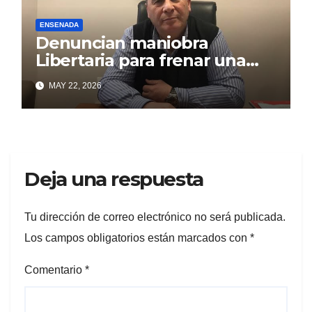
ENSENADA
Denuncian maniobra
Libertaria para frenar una
obra que beneficia a los
MAY 22, 2026
puntalarenses
Deja una respuesta
Tu dirección de correo electrónico no será publicada.
Los campos obligatorios están marcados con
*
Comentario
*