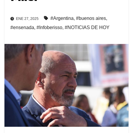
#Argentina
,
#buenos aires
,
ENE 27, 2025
#ensenada
,
#Infoberisso
,
#NOTICIAS DE HOY