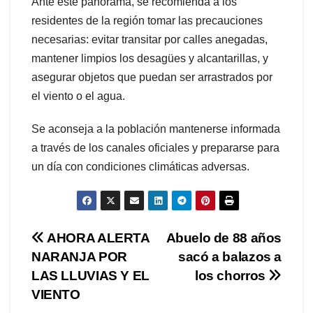
Ante este panorama, se recomienda a los
residentes de la región tomar las precauciones
necesarias: evitar transitar por calles anegadas,
mantener limpios los desagües y alcantarillas, y
asegurar objetos que puedan ser arrastrados por
el viento o el agua.
Se aconseja a la población mantenerse informada
a través de los canales oficiales y prepararse para
un día con condiciones climáticas adversas.
Navegación
AHORA ALERTA
Abuelo de 88 años
NARANJA POR
sacó a balazos a
de
LAS LLUVIAS Y EL
los chorros
entradas
VIENTO