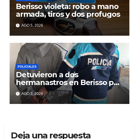
Berisso violeta: robo a mano
armada, tiros y dos profugos
AGO 5, 2026
POLICIALES
Detuvieron a dos
hermanastros en Berisso por
matar a puñaladas a un
AGO 3, 2026
tatuador
Deja una respuesta