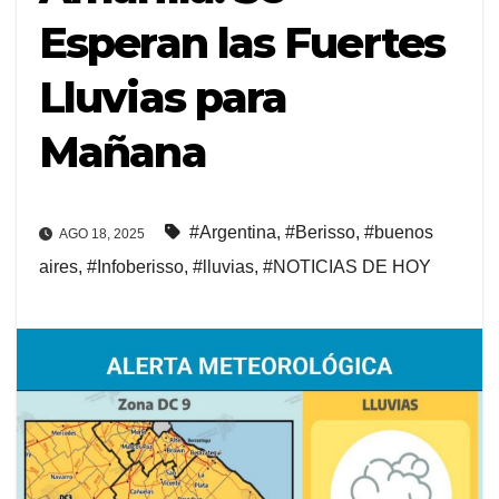
Esperan las Fuertes
Lluvias para
Mañana
#Argentina
,
#Berisso
,
#buenos
AGO 18, 2025
aires
,
#Infoberisso
,
#lluvias
,
#NOTICIAS DE HOY