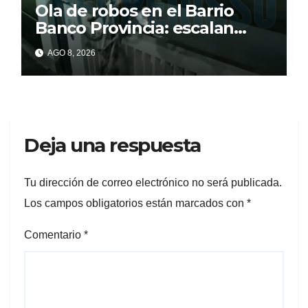
Ola de robos en el Barrio
Banco Provincia: escalan
paredes en la noche y nadie
AGO 8, 2026
responde
Deja una respuesta
Tu dirección de correo electrónico no será publicada.
Los campos obligatorios están marcados con
*
Comentario
*