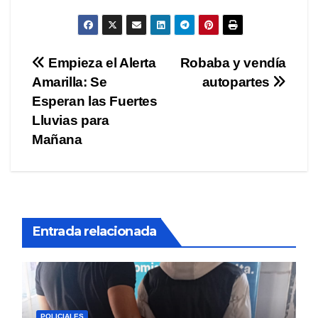
Navegación
Empieza el Alerta
Robaba y vendía
Amarilla: Se
autopartes
de
Esperan las Fuertes
entradas
Lluvias para
Mañana
Entrada relacionada
POLICIALES