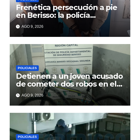
Frenética persecución a pie
en Berisso: la policía
reconoció a un prófugo y lo
AGO 9, 2026
atrapó tras un intento de
fuga
POLICIALES
Detienen a un joven acusado
de cometer dos robos en el
barrio Banco Provincia
AGO 9, 2026
POLICIALES