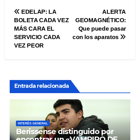
Navegación
EDELAP: LA
ALERTA
BOLETA CADA VEZ
GEOMAGNÉTICO:
de
MÁS CARA EL
Que puede pasar
entradas
SERVICIO CADA
con los aparatos
VEZ PEOR
Entrada relacionada
INTERÉS GENERAL
Berissense distinguido por
encontrar un «VAMPIRO DE