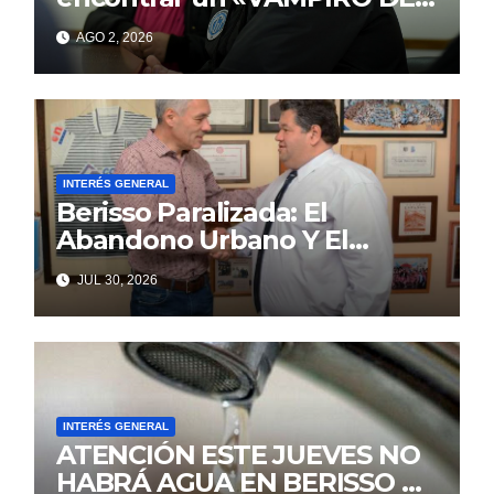
MAR»
AGO 2, 2026
INTERÉS GENERAL
Berisso Paralizada: El
Abandono Urbano Y El
Despilfarro Político Repiten
JUL 30, 2026
Una Vieja Historia De
Ineficiencia
INTERÉS GENERAL
ATENCIÓN ESTE JUEVES NO
HABRÁ AGUA EN BERISSO NI