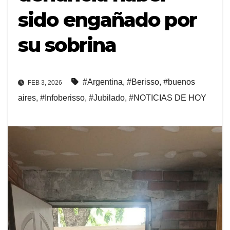
sido engañado por
su sobrina
#Argentina
,
#Berisso
,
#buenos
FEB 3, 2026
aires
,
#Infoberisso
,
#Jubilado
,
#NOTICIAS DE HOY