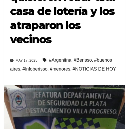
casa de lotería y los
atraparon los
vecinos
#Argentina
,
#Berisso
,
#buenos
MAY 17, 2025
aires
,
#Infoberisso
,
#menores
,
#NOTICIAS DE HOY