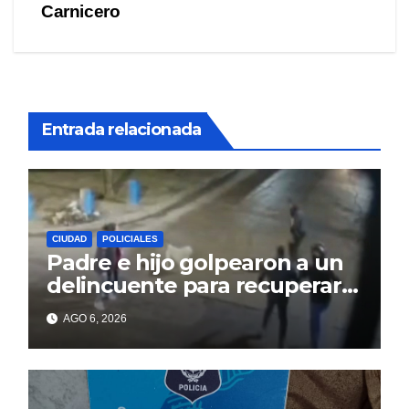
Carnicero
Entrada relacionada
CIUDAD
POLICIALES
Padre e hijo golpearon a un
delincuente para recuperar
un celular robado en Berisso
AGO 6, 2026