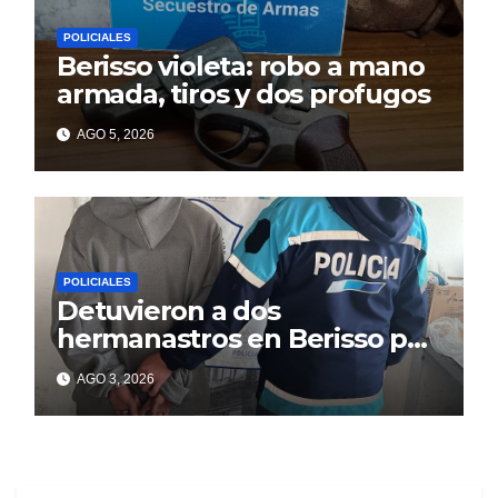
POLICIALES
Berisso violeta: robo a mano
armada, tiros y dos profugos
AGO 5, 2026
POLICIALES
Detuvieron a dos
hermanastros en Berisso por
matar a puñaladas a un
AGO 3, 2026
tatuador